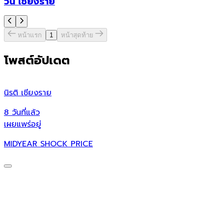
วัน เชียงราย
หน้าแรก
1
หน้าสุดท้าย
โพสต์อัปเดต
นิรติ เชียงราย
ศ
8 วันที่แล้ว
8
เผยแพร่อยู่
เ
MIDYEAR SHOCK PRICE
ศ