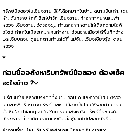
ทรัพย์มือสองในเชียงราย มีให้เลือกมากในย่าน สนามบินเก่า, เด่น
ห้า, สันทราย ใกล้ สิงห์ปาร์ค เชียงราย, ท่าอากาศยานแม่ฟ้า
หลวง เชียงราย, วัดร่องขุ่น ทำเลหลากหลายให้เลือกตามไลฟ์
สไตล์ ทำเลในเมืองเหมาะคนทำงาน ส่วนชานเมืองได้พื้นที่กว้าง
และเงียบสงบ ดูแยกตามทำเลได้ที่ แม่จัน, เวียงเชียงรุ้ง, ดอย
หลวง
ก่อนซื้ออสังหาริมทรัพย์มือสอง ต้องเช็ค
อะไรบ้าง ?
เปรียบเทียบหลายประเภททั้งบ้าน คอนโด และทาวน์โฮม ตรวจ
เอกสารสิทธิ์ สภาพทรัพย์ และค่าใช้จ่ายวันโอนให้รอบด้านก่อน
ตัดสินใจ chiangrai NaYoo รวมอสังหาริมทรัพย์มือสองใน
เชียงราย ช่วยเทียบราคาและติดต่อผู้ขายได้ปลอดภัยขึ้น
คำถามที่พบบ่อยเกี่ยวกับอสังหาฯ มือสองเชียงราย