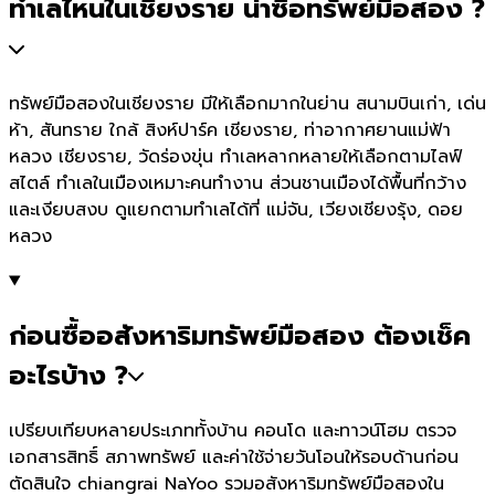
ทำเลไหนในเชียงราย น่าซื้อทรัพย์มือสอง ?
ทรัพย์มือสองในเชียงราย มีให้เลือกมากในย่าน สนามบินเก่า, เด่น
ห้า, สันทราย ใกล้ สิงห์ปาร์ค เชียงราย, ท่าอากาศยานแม่ฟ้า
หลวง เชียงราย, วัดร่องขุ่น ทำเลหลากหลายให้เลือกตามไลฟ์
สไตล์ ทำเลในเมืองเหมาะคนทำงาน ส่วนชานเมืองได้พื้นที่กว้าง
และเงียบสงบ ดูแยกตามทำเลได้ที่ แม่จัน, เวียงเชียงรุ้ง, ดอย
หลวง
ก่อนซื้ออสังหาริมทรัพย์มือสอง ต้องเช็ค
อะไรบ้าง ?
เปรียบเทียบหลายประเภททั้งบ้าน คอนโด และทาวน์โฮม ตรวจ
เอกสารสิทธิ์ สภาพทรัพย์ และค่าใช้จ่ายวันโอนให้รอบด้านก่อน
ตัดสินใจ chiangrai NaYoo รวมอสังหาริมทรัพย์มือสองใน