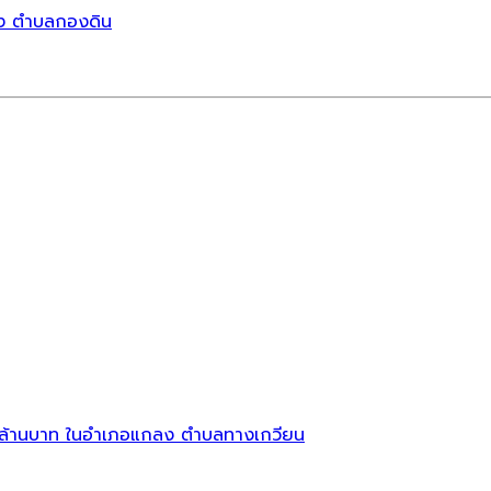
กลง ตำบลกองดิน
.0 ล้านบาท ในอำเภอแกลง ตำบลทางเกวียน