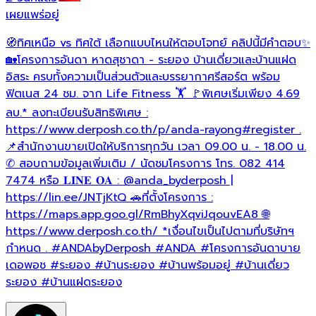
เผยแพร่อยู่
เ
🧭ทิศเหนือ vs ทิศใต้ เลือกแบบไหนให้ตอบโจทย์ คลิปนี้มีคำตอบ✨
🏡โครงการอันดา หาดสุชาดา - ระยอง บ้านเดี่ยวและบ้านแฝด
ว
อิสระ ครบทั้งความเป็นส่วนตัวและบรรยากาศรีสอร์ต พร้อม
ฟิตเนส 24 ชม. จาก Life Fitness 🏋 🚩พิเศษเริ่มเพียง 4.69
ลบ.* ลงทะเบียนรับสิทธิพิเศษ :
https://www.derposh.co.th/p/anda-rayong
#register
.
📌สำนักงานขายเปิดให้บริการทุกวัน เวลา 09.00 น. - 18.00 น.
✆ สอบถามข้อมูลเพิ่มเติม / นัดชมโครงการ โทร. 082 414
7474 หรือ 𝐋𝐈𝐍𝐄 𝐎𝐀 : @anda_byderposh |
https://lin.ee/JNTjKtQ 🚗ที่ตั้งโครงการ :
https://maps.app.goo.gl/RmBhyXqviJqouvEA8 🌐
https://www.derposh.co.th/ *เงื่อนไขเป็นไปตามที่บริษัทฯ
กำหนด .
#ANDAbyDerposh
#ANDA
#โครงการอันดาบาย
เดอพอช
#ระยอง
#บ้านระยอง
#บ้านพร้อมอยู่
#บ้านเดี่ยว
ระยอง
#บ้านแฝดระยอง