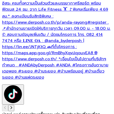
อิสระ ครบทั้งความเป็นส่วนตัวและบรรยากาศรีสอร์ต พร้อม
ฟิตเนส 24 ชม. จาก Life Fitness 🏋 🚩พิเศษเริ่มเพียง 4.69
ลบ.* ลงทะเบียนรับสิทธิพิเศษ :
https://www.derposh.co.th/p/anda-rayong
#register
.
📌สำนักงานขายเปิดให้บริการทุกวัน เวลา 09.00 น. - 18.00 น.
✆ สอบถามข้อมูลเพิ่มเติม / นัดชมโครงการ โทร. 082 414
7474 หรือ 𝐋𝐈𝐍𝐄 𝐎𝐀 : @anda_byderposh |
https://lin.ee/JNTjKtQ 🚗ที่ตั้งโครงการ :
https://maps.app.goo.gl/RmBhyXqviJqouvEA8 🌐
https://www.derposh.co.th/ *เงื่อนไขเป็นไปตามที่บริษัทฯ
กำหนด .
#ANDAbyDerposh
#ANDA
#โครงการอันดาบาย
เดอพอช
#ระยอง
#บ้านระยอง
#บ้านพร้อมอยู่
#บ้านเดี่ยว
ระยอง
#บ้านแฝดระยอง