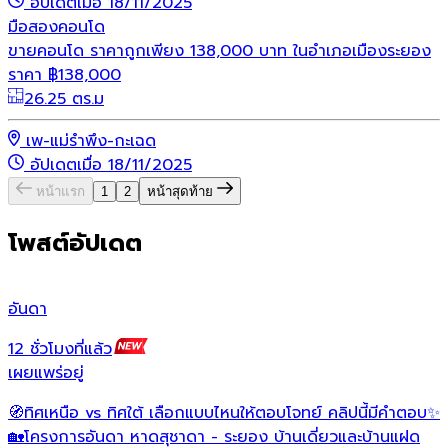
อัปเดตเมื่อ 18/11/2025
มือสอง
คอนโด
ขายคอนโด ราคาถูกเพียง 138,000 บาท ในอำเภอเมืองระยอง
ราคา
฿
138,000
26.25 ตร.ม
เพ-แม่รำพึง-กะเฉด
อัปเดตเมื่อ 18/11/2025
หน้าแรก
1
2
หน้าสุดท้าย
โพสต์อัปเดต
อันดา
ไ
12 ชั่วโมงที่แล้ว
4
เผยแพร่อยู่
เ
🧭ทิศเหนือ vs ทิศใต้ เลือกแบบไหนให้ตอบโจทย์ คลิปนี้มีคำตอบ✨
🏡โครงการอันดา หาดสุชาดา - ระยอง บ้านเดี่ยวและบ้านแฝด
ว