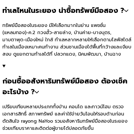
ทำเลไหนในระยอง น่าซื้อทรัพย์มือสอง ?
ทรัพย์มือสองในระยอง มีให้เลือกมากในย่าน แพชชั่น
(แหลมทอง)-ค.2 กวงฮั้ว-สายล่าง, บ้านค่าย-บางบุตร,
มาบตาพุด-เมืองใหม่ ใกล้ ทำเลหลากหลายให้เลือกตามไลฟ์สไตล์
ทำเลในเมืองเหมาะคนทำงาน ส่วนชานเมืองได้พื้นที่กว้างและเงียบ
สงบ ดูแยกตามทำเลได้ที่ ปลวกแดง, นิคมพัฒนา, บ้านฉาง
ก่อนซื้ออสังหาริมทรัพย์มือสอง ต้องเช็ค
อะไรบ้าง ?
เปรียบเทียบหลายประเภททั้งบ้าน คอนโด และทาวน์โฮม ตรวจ
เอกสารสิทธิ์ สภาพทรัพย์ และค่าใช้จ่ายวันโอนให้รอบด้านก่อน
ตัดสินใจ rayong NaYoo รวมอสังหาริมทรัพย์มือสองในระยอง
ช่วยเทียบราคาและติดต่อผู้ขายได้ปลอดภัยขึ้น