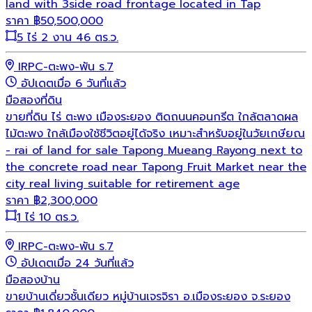
land with 3side road frontage located in Tap
ราคา
฿
50,500,000
5 ไร่ 2 งาน 46 ตร.ว.
IRPC-ตะพง-พัน ร.7
อัปเดตเมื่อ 6 วันที่แล้ว
มือสอง
ที่ดิน
ขายที่ดิน ไร่ ตะพง เมืองระยอง ติดถนนคอนกรีต ใกล้ตลาดผล
ไม้ตะพง ใกล้เมืองใช้ชีวิตอยู่ได้จริง เหมาะสำหรับอยู่ในวัยเกษียณ
- rai of land for sale Tapong Mueang Rayong next to
the concrete road near Tapong Fruit Market near the
city real living suitable for retirement age
ราคา
฿
2,300,000
1 ไร่ 10 ตร.ว.
IRPC-ตะพง-พัน ร.7
อัปเดตเมื่อ 24 วันที่แล้ว
มือสอง
บ้าน
ขายบ้านเดี่ยวชั้นเดียว หมู่บ้านเจรจิรา อ.เมืองระยอง จ.ระยอง