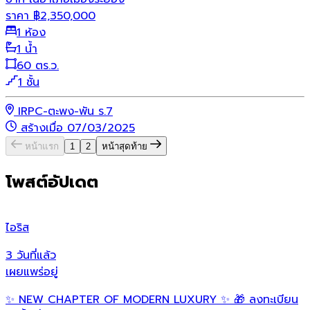
ราคา
฿
2,350,000
1 ห้อง
1 น้ำ
60 ตร.ว.
1 ชั้น
IRPC-ตะพง-พัน ร.7
สร้างเมื่อ 07/03/2025
หน้าแรก
1
2
หน้าสุดท้าย
โพสต์อัปเดต
ไอริส
เ
3 วันที่แล้ว
3
เผยแพร่อยู่
เ
✨ NEW CHAPTER OF MODERN LUXURY ✨ 🎁 ลงทะเบียน
