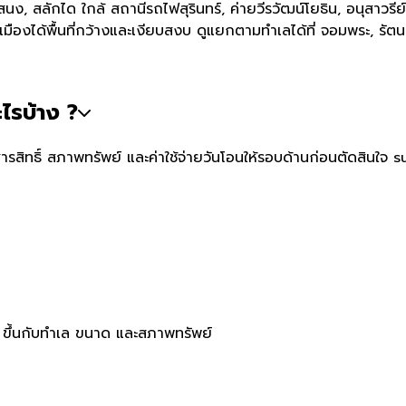
วยเสนง, สลักได ใกล้ สถานีรถไฟสุรินทร์, ค่ายวีรวัฒน์โยธิน, อนุสาว
งได้พื้นที่กว้างและเงียบสงบ ดูแยกตามทำเลได้ที่ จอมพระ, รัตนบุ
ไรบ้าง ?
ิทธิ์ สภาพทรัพย์ และค่าใช้จ่ายวันโอนให้รอบด้านก่อนตัดสินใจ s
าท ขึ้นกับทำเล ขนาด และสภาพทรัพย์