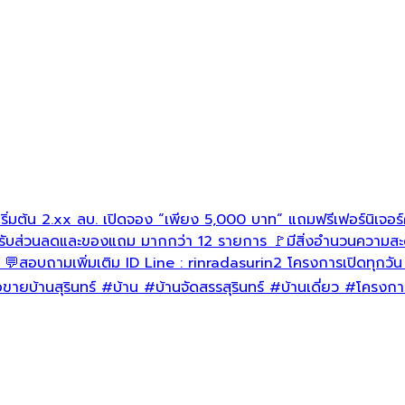
ริ่มต้น 2.xx ลบ. เปิดจอง “เพียง 5,000 บาท“ แถมฟรีเฟอร์นิเจอร์ค
🚩รับส่วนลดและของแถม มากกว่า 12 รายการ 🚩มีสิ่งอำนวนความส
สอบถามเพิ่มเติม ID Line : rinradasurin2 โครงการเปิดทุกวัน
อขายบ้านสุรินทร์
#บ้าน
#บ้านจัดสรรสุรินทร์
#บ้านเดี่ยว
#โครงการ