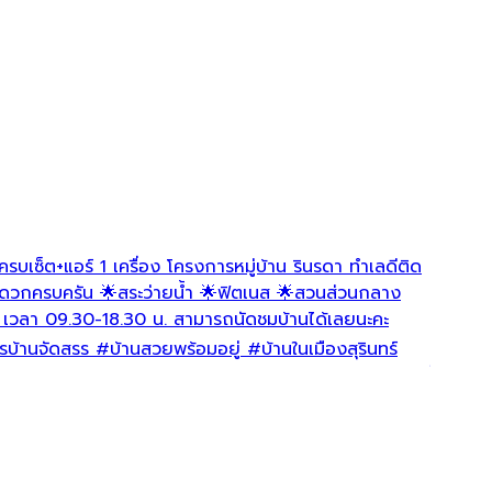
โครงการห
4 ชั่วโมง
เผยแพร่อ
รบเซ็ต+แอร์ 1 เครื่อง โครงการหมู่บ้าน รินรดา ทำเลดีติด
เปิดให้
ะดวกครบครัน 🌟สระว่ายน้ำ 🌟ฟิตเนส 🌟สวนส่วนกลาง
หมู่บ้าน
 เวลา 09.30-18.30 น. สามารถนัดชมบ้านได้เลยนะคะ
สุรินทร
นัดชมบ
บ้านจัดสรร
#บ้านสวยพร้อมอยู่
#บ้านในเมืองสุรินทร์
ในฝัน
#บ