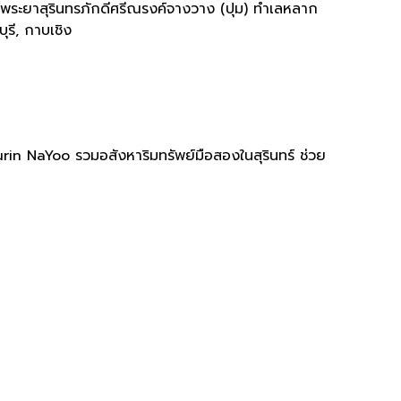
รีย์พระยาสุรินทรภักดีศรีณรงค์จางวาง (ปุม) ทำเลหลาก
รี, กาบเชิง
urin NaYoo รวมอสังหาริมทรัพย์มือสองในสุรินทร์ ช่วย