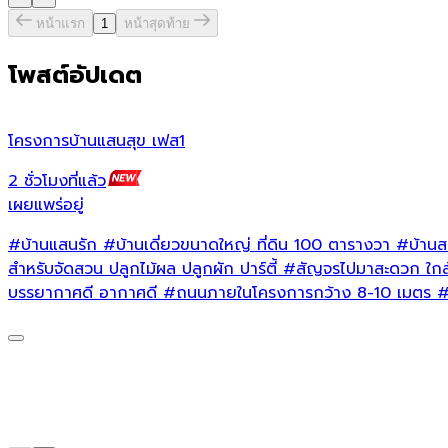
หน้าแรก
1
หน้าสุดท้าย
โพสต์อัปเดต
โครงการบ้านแสนสุข เฟส1
2 ชั่วโมงที่แล้ว
เผยแพร่อยู่
#บ้านแสนรัก
#บ้านเดี่ยวขนาดใหญ่
ที่ดิน 100 ตารางวา
#บ้านสร
สำหรับจัดสวน
ปลูกไม้ผล ปลูกผัก ปาร์ตี้
#สัญจรไปมาสะดวก
ใกล
บรรยากาศดี อากาศดี
#ถนนภายในโครงการกว้าง
8-10 เมตร
#