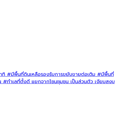
นาราภิร
23 ชั่วโ
เผยแพร่อ
อาทิ
#มีพื้นที่ดินเหลือรองรับการขยับขายต่อเติม
#มีพื้นที่
ยน
#ทำเลที่ตั้งดี
แยกจากโซนชุมชน เป็นส่วนตัว เงียบสงบ