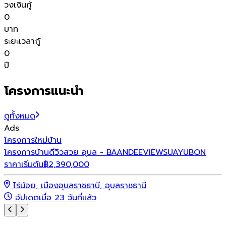
วงเงินกู้
0
บาท
ระยะเวลากู้
0
ปี
โครงการแนะนำ
ดูทั้งหมด
Ads
โ
โครงการใหม่
บ้าน
โ
โครงการบ้านดีวิวสวย อุบล - BAANDEEVIEWSUAYUBON
ราคาเริ่มต้น
฿
2,390,000
ร
ไร่น้อย, เมืองอุบลราชธานี, อุบลราชธานี
อัปเดตเมื่อ 23 วันที่แล้ว