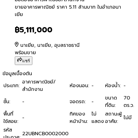
ขายอาคารพาณิชย์ ราคา 5.11 
ขายอาคารพาณิชย์ ราคา 5.11 ล้านบาท ในอำเภอนา
เยีย
฿5,111,000
นาเยีย, นาเยีย, อุบลราชธานี
พร้อมขาย
แชร์
ข้อมูลเบื้องต้น
อาคารพาณิชย์/
ประเภท
:
ห้องนอน
:
-
ห้องน้ำ
:
-
สำนักงาน
ขนาด
70
ชั้น
:
-
จอดรถ
:
-
ที่ดิน
:
ตร.ว.
พื้นที่
ทิศของ
ไม่
สถานะผู้
-
ไม่มี
ใช้สอย
:
หน้าบ้าน
:
แสดง
อาศัย
:
รหัส
22UBNCB0002000
ประกาศ
: