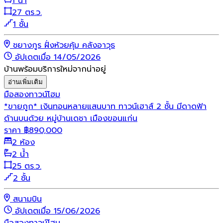
1 น้ำ
27 ตร.ว.
1 ชั้น
ชยางกูร ฝั่งห้วยคุ้ม คลังอาวุธ
อัปเดตเมื่อ 14/05/2026
บ้านพร้อมบริการใหม่จากน่าอยู่
อ่านเพิ่มเติม
มือสอง
ทาวน์โฮม
*ขายถูก* เงินทอนหลายแสนบาท ทาวน์เฮาส์ 2 ชั้น มีดาดฟ้า
ด้านบนด้วย หมู่บ้านเดชา เมืองขอนแก่น
ราคา
฿
890,000
2 ห้อง
2 น้ำ
25 ตร.ว.
2 ชั้น
สนามบิน
อัปเดตเมื่อ 15/06/2026
มือสอง
ทาวน์โฮม