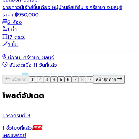
ขายทาวน์เฮ้าส์ชั้นเดียว หมู่บ้านอีสเทิร์น อ.ศรีราชา จ.ชลบุรี
ราคา
฿
950,000
2 ห้อง
1 น้ำ
17 ตร.ว.
1 ชั้น
บ่อวิน, ศรีราชา, ชลบุรี
อัปเดตเมื่อ 11 วันที่แล้ว
หน้าแรก
1
2
3
4
5
6
7
8
9
หน้าสุดท้าย
โพสต์อัปเดต
นาราภิรมย์ 3
น
1 ชั่วโมงที่แล้ว
1
เผยแพร่อยู่
เ