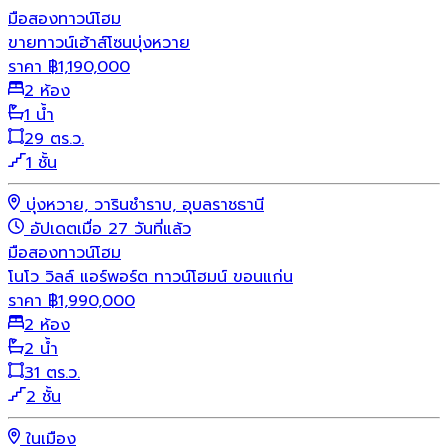
มือสอง
ทาวน์โฮม
ขายทาวน์เฮ้าส์โซนบุ่งหวาย
ราคา
฿
1,190,000
2 ห้อง
1 น้ำ
29 ตร.ว.
1 ชั้น
บุ่งหวาย, วารินชำราบ, อุบลราชธานี
อัปเดตเมื่อ 27 วันที่แล้ว
มือสอง
ทาวน์โฮม
โนโว วิลล์ แอร์พอร์ต ทาวน์โฮมน์ ขอนแก่น
ราคา
฿
1,990,000
2 ห้อง
2 น้ำ
31 ตร.ว.
2 ชั้น
ในเมือง