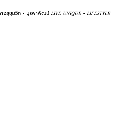
ิท - บูรพาพัฒน์ 𝐿𝐼𝑉𝐸 𝑈𝑁𝐼𝑄𝑈𝐸 - 𝐿𝐼𝐹𝐸𝑆𝑇𝑌𝐿𝐸