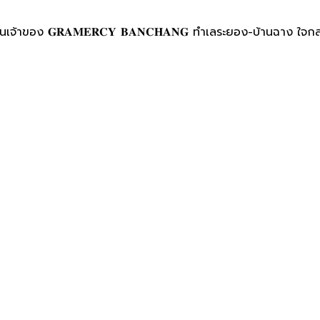
าของ 𝐆𝐑𝐀𝐌𝐄𝐑𝐂𝐘 𝐁𝐀𝐍𝐂𝐇𝐀𝐍𝐆 ทำเลระยอง-บ้านฉาง ใจกลางสุขุมว