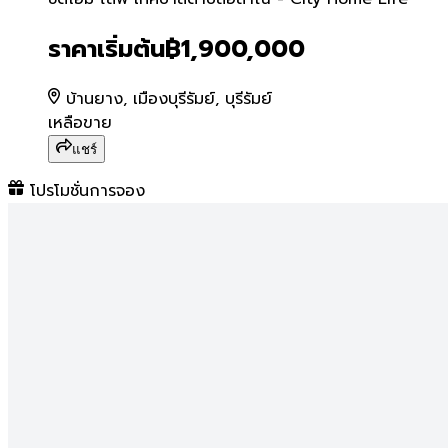
ซิตี้โฮม ไลฟ์ เทศบาลตำบลอิ
ราคาเริ่มต้น
฿1,900,000
บ้านยาง, เมืองบุรีรัมย์, บุรีรัมย์
เหลือขาย
แชร์
โปรโมชั่นการจอง
ซิตี้โฮม ไลฟ์ เทศบาลตำบลอิสาณ
โครงการ
โปรโมชั่นจัดเต็ม เป็นเจ้าของ บ้านบุรีรัมย์ โครงการ ซิตี้โฮม ไลฟ์ ไ
โปรโมชั่นจัดเต็ม เป็นเจ้าของ บ้านบุรีรัมย์ โครงการ ซิตี้โฮม ไลฟ์ ไ
นอกจากการ แนะนำบ้านแฝด บุรีรัมย์ ตำบลอิสาณ ทางโครงการซิตี้โ
เมื่อแจ้งกับทางโครงการว่ามาจากแพลตฟอร์ม "บุรีรัมย์น่าอยู่" ค
Privilege A: ส่วนลดเงินสดพิเศษทันที 200,000 บาท