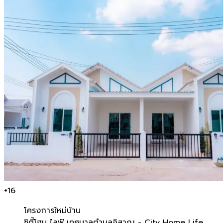
+
16
โครงการใหม่
บ้าน
ซิตี้โฮม ไลฟ์ เทศบาลตำบลอิสาณ - City Home Life