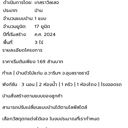
ดำเนินการโดย
:
เกสราวิลเลจ
ประเภท
:
บ้าน
จำนวนแบบบ้าน
:
1 แบบ
จำนวนยูนิต
:
17 ยูนิต
ปีที่เริ่มสร้าง
:
ค.ศ. 2024
พื้นที่
:
3 ไร่
รายละเอียดโครงการ
ราคาเริ่มต้นเพียง​ 1.69​ ล้านบาท
ทำเล | บ้านขัวไม้แก่น อ.วารินฯ​ จ.อ​ุบลราชธานี​
ฟังก์ชัน​ : 3 นอน​ | 2 ห้องน้ำ​ | 1 ครัว​ | 1 ห้องโถง​ | โรงจอดรถ
บ้านสั่งสร้างตามแบบของลูกค้า
สามารถปรับเปลี่ยนแบบบ้านได้ตามไลฟ์ส​ไตล์​
เลือกวัสดุ​ตกแต่งได้เอง​ ในงบประมาณ​ที่เรากำหนด