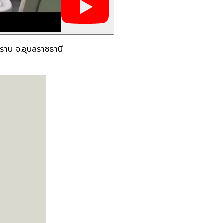
ำราบ จ.อุบลราชธานี