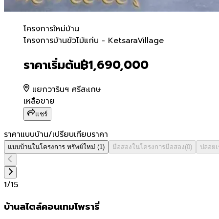
โครงการใหม่
บ้าน
โครงการบ้านขัวไม้แก่น - Ket
โครงการบ้านขัวไม้แก่น - KetsaraVillage
ราคาเริ่มต้น
฿1,690,000
แยกวารินฯ ศรีสะเกษ
เหลือขาย
แชร์
ราคาแบบบ้าน/เปรียบเทียบราคา
แบบบ้านในโครงการ
ทรัพย์ใหม่
(
1
)
มือสองในโครงการ
มือสอง
(
0
)
ปล่อย
1
/
15
บ้านสไตล์คอนเทมโพรารี่