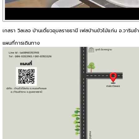
เกสรา วิลเลจ บ้านเดี่ยวอุบลราชธานี เฟสบ้านขัวไม้แก่น อ.วารินช
แผนที่การเดินทาง