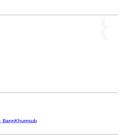
ทาวน์โ
ราคา
ส่ง - BannKhumsub