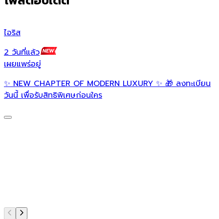
โพสต์อัปเดต
ไอริส
เ
2 วันที่แล้ว
2
เผยแพร่อยู่
เ
✨ NEW CHAPTER OF MODERN LUXURY ✨ 🎁 ลงทะเบียน

วันนี้ เพื่อรับสิทธิพิเศษก่อนใคร
S