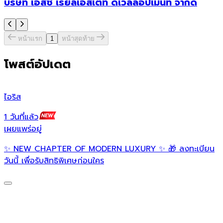
บริษัท เอสซี เรียลเอสเตท ดีเวลลอปเม้นท์ จำกัด
หน้าแรก
1
หน้าสุดท้าย
โพสต์อัปเดต
ไอริส
เ
1 วันที่แล้ว
1
เผยแพร่อยู่
เ
✨ NEW CHAPTER OF MODERN LUXURY ✨ 🎁 ลงทะเบียน

วันนี้ เพื่อรับสิทธิพิเศษก่อนใคร
S