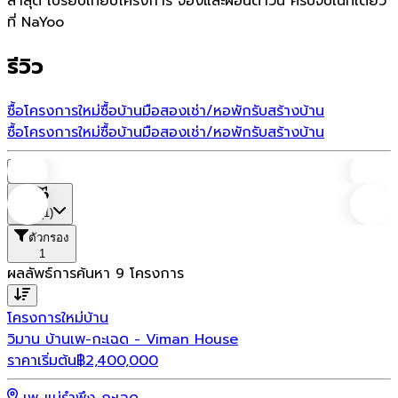
ล่าสุด เปรียบเทียบโครงการ จองและผ่อนดาวน์ ครบจบในที่เดียว
ที่ NaYoo
รีวิว
ซื้อโครงการใหม่
ซื้อบ้านมือสอง
เช่า/หอพัก
รับสร้างบ้าน
ซื้อโครงการใหม่
ซื้อบ้านมือสอง
เช่า/หอพัก
รับสร้างบ้าน
บ้าน
ที่ตั้ง
(1)
ตัวกรอง
1
ผลลัพธ์การค้นหา
9
โครงการ
โครงการใหม่
บ้าน
วิมาน บ้านเพ-กะเฉด - Viman House
ราคาเริ่มต้น
฿
2,400,000
เพ-แม่รำพึง-กะเฉด