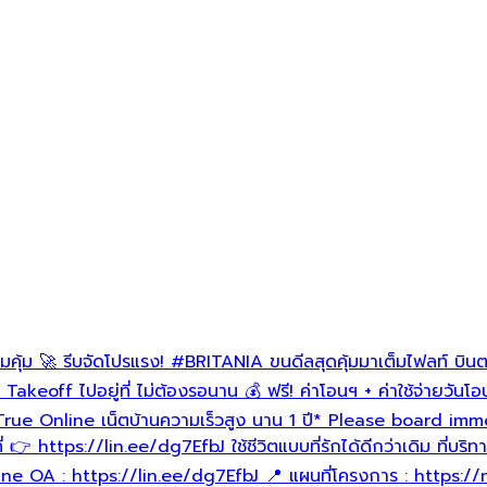
คุ้ม 🚀 รีบจัดโปรแรง!
#BRITANIA
ขนดีลสุดคุ้มมาเต็มไฟลท์ บินต
keoff ไปอยู่ที่ ไม่ต้องรอนาน 💰 ฟรี! ค่าโอนฯ + ค่าใช้จ่ายวันโอนฯ
! True Online เน็ตบ้านความเร็วสูง นาน 1 ปี* Please board immed
ที่ 👉 https://lin.ee/dg7EfbJ ใช้ชีวิตแบบที่รักได้ดีกว่าเดิม ที่บร
Line OA : https://lin.ee/dg7EfbJ 📍 แผนที่โครงการ : http