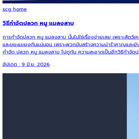
scg home
วิธีกำจัดปลวก หนู แมลงสาบ
การกำจัดปลวก หนู แมลงสาบ นั้นไม่ใช่เรื่องง่ายเลย เพราะสัตว์เหล่าน
และขยะแขยงกันแน่นอน เพราะพวกมันสร้างความน่ารำคาญและยังนำเชื
กำจัด ปลวก หนู แมลงสาบ ไปดูกัน ความสะอาดเป็นอีกวิธีกำจัด
อัปเดต :
9 มิ.ย. 2026