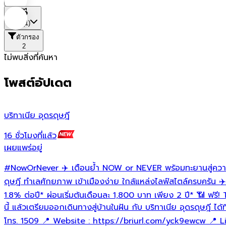
ที่ตั้ง
(1)
ตัวกรอง
2
ไม่พบสิ่งที่ค้นหา
โพสต์อัปเดต
บริทาเนีย อุดรดุษฎี
16 ชั่วโมงที่แล้ว
เผยแพร่อยู่
#NowOrNever
✈️ เตือนย้ำ NOW or NEVER พร้อมทะยานสู่ความ
ดุษฎี
ทำเลศักยภาพ เข้าเมืองง่าย ใกล้แหล่งไลฟ์สไตล์ครบครัน ✈️ Ta
1.8% ต่อปี* ผ่อนเริ่มต้นเดือนละ 1,800 บาท เพียง 2 ปี* 📶 ฟรี
นี้ แล้วเตรียมออกเดินทางสู่บ้านในฝัน กับ บริทาเนีย อุดรดุษฎี ได้
โทร. 1509 📍 Website : https://briurl.com/yck9ewcw 📍 