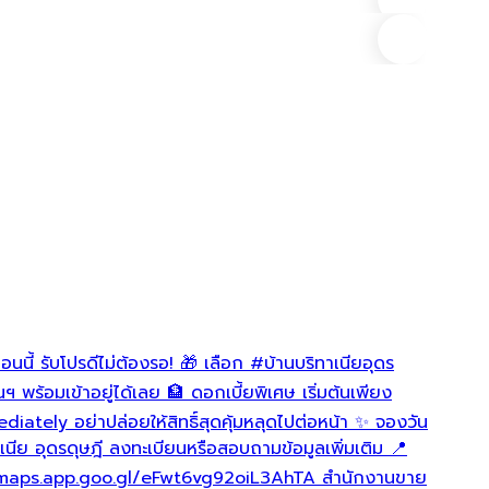
ราคา
บริทาเนี
16 วันที่
เผยแพร่อ
อนนี้ รับโปรดีไม่ต้องรอ! 🎁 เลือก
#บ้านบริทาเนียอุดร
🏡 บ้าน
 พร้อมเข้าอยู่ได้เลย 🏦 ดอกเบี้ยพิเศษ เริ่มต้นเพียง
💬 Line
iately อย่าปล่อยให้สิทธิ์สุดคุ้มหลุดไปต่อหน้า ✨ จองวัน
ิทาเนีย อุดรดุษฎี ลงทะเบียนหรือสอบถามข้อมูลเพิ่มเติม 📍
s://maps.app.goo.gl/eFwt6vg92oiL3AhTA สำนักงานขาย