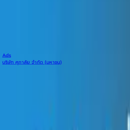
วันคริสต์มาสจัดขึ้นเพื่อเฉลิมฉลองวันประสูติของพระเยซู แต่ในคัมภีร
ฉลองวันประสูติของพระเยซูในวันดังกล่าวแทน การบันทึกว่า วันคริสต
ของทุกปี
ประเพณีปฏิบัติที่เป็นนิยมทำในวันคริสต์มาสต์ คือ การมอบของ
สถานที่ต่าง ๆ ด้วยต้นคริสต์มาส ดวงไฟประดับ พวงดอกไม้ ต้นมิสเ
วันคริสต์มาส ว่ามีความเชื่อในการแต่งบ้านแบบไหนกันบ้าง
Ads
บริษัท ศุภาลัย จำกัด (มหาชน)