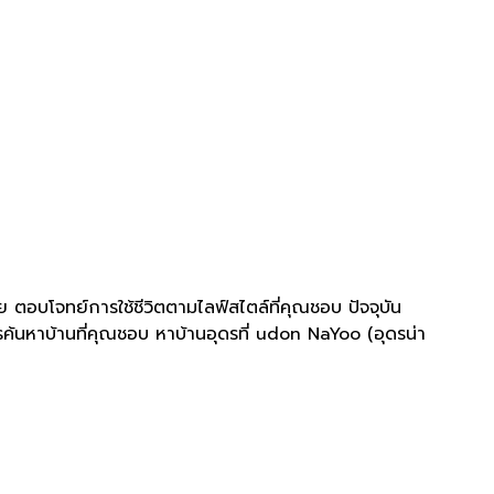
ย ตอบโจทย์การใช้ชีวิตตามไลฟ์สไตล์ที่คุณชอบ ปัจจุบัน
ารค้นหาบ้านที่คุณชอบ หาบ้านอุดรที่ udon NaYoo (อุดรน่า