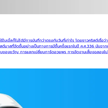
์ไบเบิ้ลก็ไม่ได้มีการบันทึกว่าตรงกับวันที่เท่าไร โดยชาวคริสต์เชื่อ
์มาสที่จัดขึ้นอย่างเป็นทางการมีขึ้นครั้งแรกในปี ค.ศ.336 นับจากน
การมอบของขวัญ การแลกเปลี่ยนการ์ดอวยพร การจัดงานเลี้ยงฉลองใ