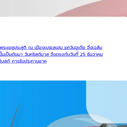
ว่าพระเยซูประสูติ ณ เมืองเบธเลเฮม แคว้นจูเดีย จึงเฉลิม
ั้นเป็นต้นมา วันคริสต์มาส จึงตรงกับวันที่ 25 ธันวาคม
นโบสถ์ การรับประทานอาห