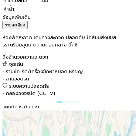
ค่าเคเบิลทีวี
:
ไม่มี
ค่าน้ำ
:
ข้อมูลเพิ่มเติม
รายละเอียด
ห้องพักสะอาด เดินทางสะดวก ปลอดภัย ใกล้ขนส่งบขส.
รร.เตรียมอุดม ตลาดดอนกลาง บิ๊กซี
สิ่งอำนวยความสะดวก
จุดเด่น
•
ร้านซัก-รีด/เครื่องซักผ้าหยอดเหรียญ
•
ลานจอดรถ
ระบบความปลอดภัย
•
กล้องวงจรปิด (CCTV)
แผนที่การเดินทาง