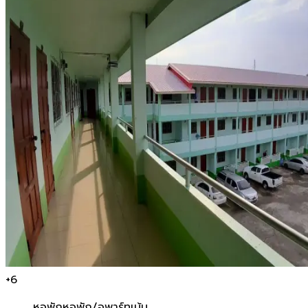
+
6
หอพัก
หอพัก/อพาร์ทเม้น