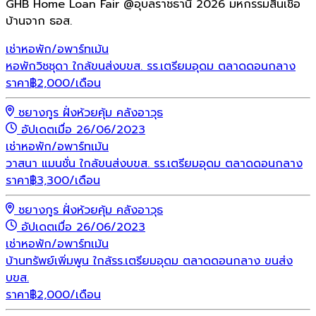
GHB Home Loan Fair @อุบลราชธานี 2026 มหกรรมสินเชื่อ
บ้านจาก ธอส.
เช่า
หอพัก/อพาร์ทเม้น
หอพักวิชชุดา ใกล้ขนส่งบขส. รร.เตรียมอุดม ตลาดดอนกลาง
ราคา
฿
2,000
/เดือน
ชยางกูร ฝั่งห้วยคุ้ม คลังอาวุธ
อัปเดตเมื่อ 26/06/2023
เช่า
หอพัก/อพาร์ทเม้น
วาสนา แมนชั่น ใกล้ขนส่งบขส. รร.เตรียมอุดม ตลาดดอนกลาง
ราคา
฿
3,300
/เดือน
ชยางกูร ฝั่งห้วยคุ้ม คลังอาวุธ
อัปเดตเมื่อ 26/06/2023
เช่า
หอพัก/อพาร์ทเม้น
บ้านทรัพย์เพิ่มพูน ใกล้รร.เตรียมอุดม ตลาดดอนกลาง ขนส่ง
บขส.
ราคา
฿
2,000
/เดือน