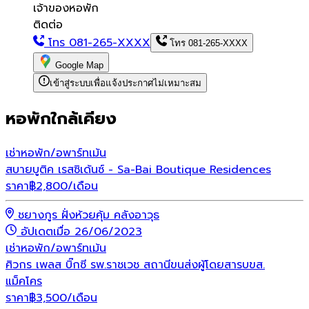
เจ้าของหอพัก
ติดต่อ
โทร
081-265-XXXX
โทร
081-265-XXXX
Google Map
เข้าสู่ระบบเพื่อแจ้งประกาศไม่เหมาะสม
หอพักใกล้เคียง
เช่า
หอพัก/อพาร์ทเม้น
สบายบูติค เรสซิเด้นซ์ - Sa-Bai Boutique Residences
ราคา
฿
2,800
/เดือน
ชยางกูร ฝั่งห้วยคุ้ม คลังอาวุธ
อัปเดตเมื่อ 26/06/2023
เช่า
หอพัก/อพาร์ทเม้น
ศิวกร เพลส บิ๊กซี รพ.ราชเวช สถานีขนส่งผู้โดยสารบขส.
แม็คโคร
ราคา
฿
3,500
/เดือน