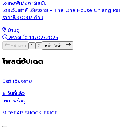
เช่า
หอพัก/อพาร์ทเม้น
เดอะวันเฮ้าส์ เชียงราย - The One House Chiang Rai
ราคา
฿
3,000
/เดือน
บ้านดู่
สร้างเมื่อ 14/02/2025
หน้าแรก
1
2
หน้าสุดท้าย
โพสต์อัปเดต
นิรติ เชียงราย
ศ
6 วันที่แล้ว
6
เผยแพร่อยู่
เ
MIDYEAR SHOCK PRICE
ศ