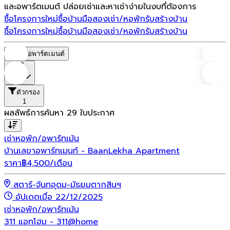
และอพาร์ตเมนต์ ปล่อยเช่าและหาเช่าง่ายในงบที่ต้องการ
ซื้อโครงการใหม่
ซื้อบ้านมือสอง
เช่า/หอพัก
รับสร้างบ้าน
ซื้อโครงการใหม่
ซื้อบ้านมือสอง
เช่า/หอพัก
รับสร้างบ้าน
หอพัก/อพาร์ตเมนต์
ราคา
ตัวกรอง
1
ผลลัพธ์การค้นหา
29
ใบประกาศ
เช่า
หอพัก/อพาร์ทเม้น
บ้านเลขาอพาร์ทเมนท์ - BaanLekha Apartment
ราคา
฿
4,500
/เดือน
สตาร์-จันทอุดม-มัธยมตากสินฯ
อัปเดตเมื่อ 22/12/2025
เช่า
หอพัก/อพาร์ทเม้น
311 แอทโฮม - 311@home