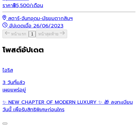
ราคา
฿
5,500
/เดือน
สตาร์-จันทอุดม-มัธยมตากสินฯ
อัปเดตเมื่อ 26/06/2023
หน้าแรก
1
หน้าสุดท้าย
โพสต์อัปเดต
ไอริส
เ
3 วันที่แล้ว
3
เผยแพร่อยู่
เ
✨ NEW CHAPTER OF MODERN LUXURY ✨ 🎁 ลงทะเบียน

วันนี้ เพื่อรับสิทธิพิเศษก่อนใคร
S