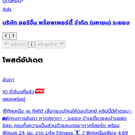
ดูทั้งหมด
Ads
บริษัท ออริจิ้น พร็อพเพอร์ตี้ จำกัด (มหาชน) ระยอง
หน้าแรก
1
หน้าสุดท้าย
โพสต์อัปเดต
อันดา
ไ
10 ชั่วโมงที่แล้ว
4
เผยแพร่อยู่
เ
🧭ทิศเหนือ vs ทิศใต้ เลือกแบบไหนให้ตอบโจทย์ คลิปนี้มีคำตอบ✨
🏡โครงการอันดา หาดสุชาดา - ระยอง บ้านเดี่ยวและบ้านแฝด
ว
อิสระ ครบทั้งความเป็นส่วนตัวและบรรยากาศรีสอร์ต พร้อม
ฟิตเนส 24 ชม. จาก Life Fitness 🏋 🚩พิเศษเริ่มเพียง 4.69