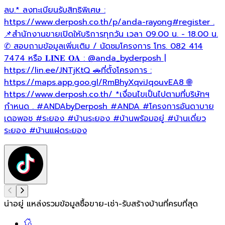
ลบ.* ลงทะเบียนรับสิทธิพิเศษ :
https://www.derposh.co.th/p/anda-rayong
#register
.
📌สำนักงานขายเปิดให้บริการทุกวัน เวลา 09.00 น. - 18.00 น.
✆ สอบถามข้อมูลเพิ่มเติม / นัดชมโครงการ โทร. 082 414
7474 หรือ 𝐋𝐈𝐍𝐄 𝐎𝐀 : @anda_byderposh |
https://lin.ee/JNTjKtQ 🚗ที่ตั้งโครงการ :
https://maps.app.goo.gl/RmBhyXqviJqouvEA8 🌐
https://www.derposh.co.th/ *เงื่อนไขเป็นไปตามที่บริษัทฯ
กำหนด .
#ANDAbyDerposh
#ANDA
#โครงการอันดาบาย
เดอพอช
#ระยอง
#บ้านระยอง
#บ้านพร้อมอยู่
#บ้านเดี่ยว
ระยอง
#บ้านแฝดระยอง
น่าอยู่ แหล่งรวมข้อมูล
ซื้อขาย-เช่า-รับสร้างบ้านที่ครบที่สุด