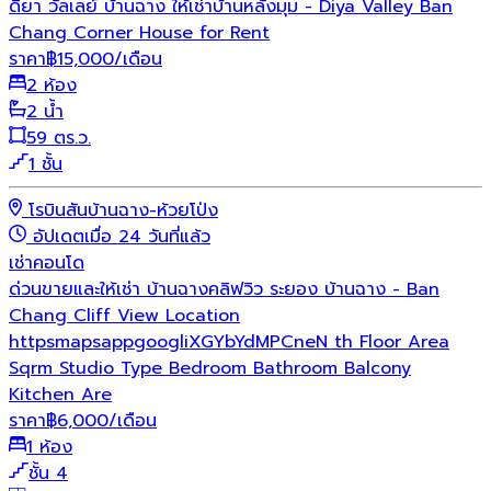
ดิยา วัลเลย์ บ้านฉาง ให้เช่าบ้านหลังมุม - Diya Valley Ban
Chang Corner House for Rent
ราคา
฿
15,000
/เดือน
2 ห้อง
2 น้ำ
59 ตร.ว.
1 ชั้น
โรบินสันบ้านฉาง-ห้วยโป่ง
อัปเดตเมื่อ 24 วันที่แล้ว
เช่า
คอนโด
ด่วนขายและให้เช่า บ้านฉางคลิฟวิว ระยอง บ้านฉาง - Ban
Chang Cliff View Location
httpsmapsappgoogliXGYbYdMPCneN th Floor Area
Sqrm Studio Type Bedroom Bathroom Balcony
Kitchen Are
ราคา
฿
6,000
/เดือน
1 ห้อง
ชั้น 4