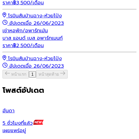
ราคา
฿
3,500
/เดือน
โรบินสันบ้านฉาง-ห้วยโป่ง
อัปเดตเมื่อ 26/06/2023
เช่า
หอพัก/อพาร์ทเม้น
บาส แอนด์ เบส อพาร์ทเมนท์
ราคา
฿
2,500
/เดือน
โรบินสันบ้านฉาง-ห้วยโป่ง
อัปเดตเมื่อ 26/06/2023
หน้าแรก
1
หน้าสุดท้าย
โพสต์อัปเดต
อันดา
ไ
5 ชั่วโมงที่แล้ว
4
เผยแพร่อยู่
เ