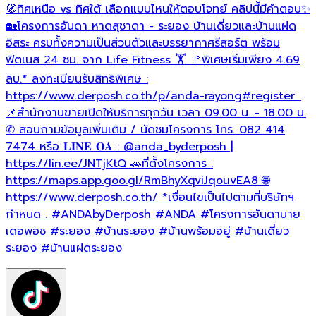
🧭ทิศเหนือ vs ทิศใต้ เลือกแบบไหนให้ตอบโจทย์ คลิปนี้มีคำตอบ✨
🏡โครงการอันดา หาดสุชาดา - ระยอง บ้านเดี่ยวและบ้านแฝด
ว
อิสระ ครบทั้งความเป็นส่วนตัวและบรรยากาศรีสอร์ต พร้อม
ฟิตเนส 24 ชม. จาก Life Fitness 🏋 🚩พิเศษเริ่มเพียง 4.69
ลบ.* ลงทะเบียนรับสิทธิพิเศษ :
https://www.derposh.co.th/p/anda-rayong
#register
.
📌สำนักงานขายเปิดให้บริการทุกวัน เวลา 09.00 น. - 18.00 น.
✆ สอบถามข้อมูลเพิ่มเติม / นัดชมโครงการ โทร. 082 414
7474 หรือ 𝐋𝐈𝐍𝐄 𝐎𝐀 : @anda_byderposh |
https://lin.ee/JNTjKtQ 🚗ที่ตั้งโครงการ :
https://maps.app.goo.gl/RmBhyXqviJqouvEA8 🌐
https://www.derposh.co.th/ *เงื่อนไขเป็นไปตามที่บริษัทฯ
กำหนด .
#ANDAbyDerposh
#ANDA
#โครงการอันดาบาย
เดอพอช
#ระยอง
#บ้านระยอง
#บ้านพร้อมอยู่
#บ้านเดี่ยว
ระยอง
#บ้านแฝดระยอง