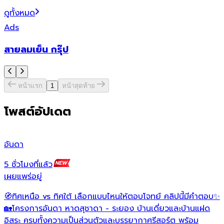
ดูทั้งหมด
Ads
สายลมเย็น กรุ๊ป
หน้าแรก
1
หน้าสุดท้าย
โพสต์อัปเดต
อันดา
ไ
5 ชั่วโมงที่แล้ว
4
เผยแพร่อยู่
เ
🧭ทิศเหนือ vs ทิศใต้ เลือกแบบไหนให้ตอบโจทย์ คลิปนี้มีคำตอบ✨
🏡โครงการอันดา หาดสุชาดา - ระยอง บ้านเดี่ยวและบ้านแฝด
ว
อิสระ ครบทั้งความเป็นส่วนตัวและบรรยากาศรีสอร์ต พร้อม