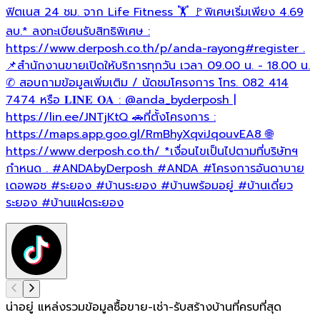
ฟิตเนส 24 ชม. จาก Life Fitness 🏋 🚩พิเศษเริ่มเพียง 4.69
ลบ.* ลงทะเบียนรับสิทธิพิเศษ :
https://www.derposh.co.th/p/anda-rayong
#register
.
📌สำนักงานขายเปิดให้บริการทุกวัน เวลา 09.00 น. - 18.00 น.
✆ สอบถามข้อมูลเพิ่มเติม / นัดชมโครงการ โทร. 082 414
7474 หรือ 𝐋𝐈𝐍𝐄 𝐎𝐀 : @anda_byderposh |
https://lin.ee/JNTjKtQ 🚗ที่ตั้งโครงการ :
https://maps.app.goo.gl/RmBhyXqviJqouvEA8 🌐
https://www.derposh.co.th/ *เงื่อนไขเป็นไปตามที่บริษัทฯ
กำหนด .
#ANDAbyDerposh
#ANDA
#โครงการอันดาบาย
เดอพอช
#ระยอง
#บ้านระยอง
#บ้านพร้อมอยู่
#บ้านเดี่ยว
ระยอง
#บ้านแฝดระยอง
น่าอยู่ แหล่งรวมข้อมูล
ซื้อขาย-เช่า-รับสร้างบ้านที่ครบที่สุด