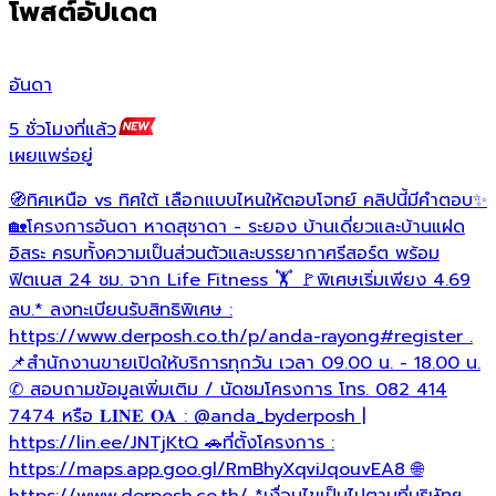
โพสต์อัปเดต
อันดา
ไ
5 ชั่วโมงที่แล้ว
4
เผยแพร่อยู่
เ
🧭ทิศเหนือ vs ทิศใต้ เลือกแบบไหนให้ตอบโจทย์ คลิปนี้มีคำตอบ✨
🏡โครงการอันดา หาดสุชาดา - ระยอง บ้านเดี่ยวและบ้านแฝด
ว
อิสระ ครบทั้งความเป็นส่วนตัวและบรรยากาศรีสอร์ต พร้อม
ฟิตเนส 24 ชม. จาก Life Fitness 🏋 🚩พิเศษเริ่มเพียง 4.69
ลบ.* ลงทะเบียนรับสิทธิพิเศษ :
https://www.derposh.co.th/p/anda-rayong
#register
.
📌สำนักงานขายเปิดให้บริการทุกวัน เวลา 09.00 น. - 18.00 น.
✆ สอบถามข้อมูลเพิ่มเติม / นัดชมโครงการ โทร. 082 414
7474 หรือ 𝐋𝐈𝐍𝐄 𝐎𝐀 : @anda_byderposh |
https://lin.ee/JNTjKtQ 🚗ที่ตั้งโครงการ :
https://maps.app.goo.gl/RmBhyXqviJqouvEA8 🌐
https://www.derposh.co.th/ *เงื่อนไขเป็นไปตามที่บริษัทฯ