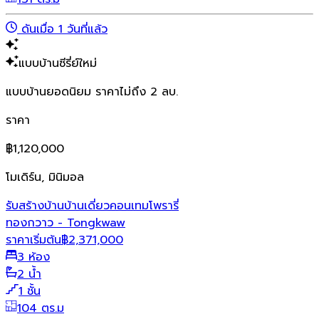
ดันเมื่อ 1 วันที่แล้ว
แบบบ้านซีรี่ย์ใหม่
แบบบ้านยอดนิยม ราคาไม่ถึง 2 ลบ.
ราคา
฿1,120,000
โมเดิร์น, มินิมอล
รับสร้างบ้าน
บ้านเดี่ยว
คอนเทมโพรารี่
ทองกวาว - Tongkwaw
ราคาเริ่มต้น
฿
2,371,000
3 ห้อง
2 น้ำ
1 ชั้น
104 ตร.ม