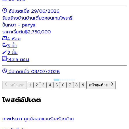
อัปเดตเมื่อ 29/06/2026
รับสร้างบ้าน
บ้านเดี่ยว
คอนเทมโพรารี่
ปั้นหยา - panya
ราคาเริ่มต้น
฿
2,750,000
4 ห้อง
3 น้ำ
2 ชั้น
143.5 ตร.ม
อัปเดตเมื่อ 03/07/2026
หน้าแรก
1
2
3
4
5
6
7
8
9
หน้าสุดท้าย
โพสต์อัปเดต
เทพประภา ศูนย์ออกแบบรับสร้างบ้าน
ห