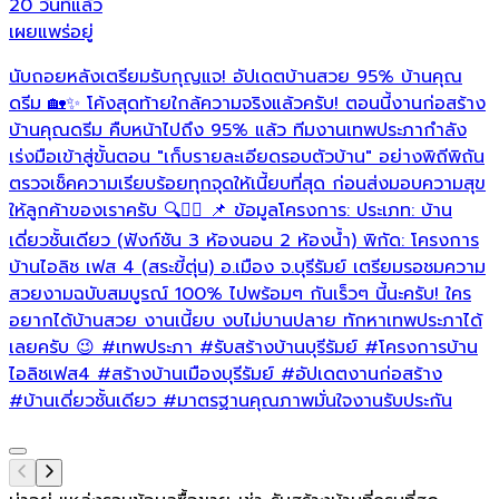
20 วันที่แล้ว
2
เผยแพร่อยู่
เ
นับถอยหลังเตรียมรับกุญแจ! อัปเดตบ้านสวย 95% บ้านคุณ
เ
ดรีม 🏡✨ โค้งสุดท้ายใกล้ความจริงแล้วครับ! ตอนนี้งานก่อสร้าง
บ้านคุณดรีม คืบหน้าไปถึง 95% แล้ว ทีมงานเทพประภากำลัง
ล
เร่งมือเข้าสู่ขั้นตอน "เก็บรายละเอียดรอบตัวบ้าน" อย่างพิถีพิถัน
ตรวจเช็คความเรียบร้อยทุกจุดให้เนี้ยบที่สุด ก่อนส่งมอบความสุข
ให้ลูกค้าของเราครับ 🔍👷‍♂️ 📌 ข้อมูลโครงการ: ประเภท: บ้าน
เดี่ยวชั้นเดียว (ฟังก์ชัน 3 ห้องนอน 2 ห้องน้ำ) พิกัด: โครงการ
บ้านไอลิช เฟส 4 (สระขี้ตุ่น) อ.เมือง จ.บุรีรัมย์ เตรียมรอชมความ
สวยงามฉบับสมบูรณ์ 100% ไปพร้อมๆ กันเร็วๆ นี้นะครับ! ใคร
อยากได้บ้านสวย งานเนี้ยบ งบไม่บานปลาย ทักหาเทพประภาได้
เลยครับ 😉
#เทพประภา
#รับสร้างบ้านบุรีรัมย์
#โครงการบ้าน
ไอลิชเฟส4
#สร้างบ้านเมืองบุรีรัมย์
#อัปเดตงานก่อสร้าง
#บ้านเดี่ยวชั้นเดียว
#มาตรฐานคุณภาพมั่นใจงานรับประกัน