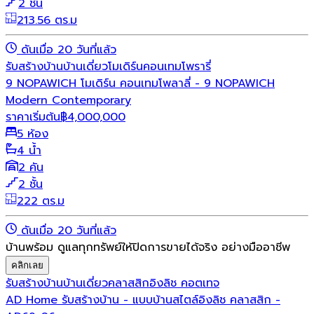
2 ชั้น
213.56 ตร.ม
ดันเมื่อ 20 วันที่แล้ว
รับสร้างบ้าน
บ้านเดี่ยว
โมเดิร์น
คอนเทมโพรารี่
9 NOPAWICH โมเดิร์น คอนเทมโพลาลี่ - 9 NOPAWICH
Modern Contemporary
ราคาเริ่มต้น
฿
4,000,000
5 ห้อง
4 น้ำ
2 คัน
2 ชั้น
222 ตร.ม
ดันเมื่อ 20 วันที่แล้ว
บ้านพร้อม ดูแลทุกทรัพย์ให้ปิดการขายได้จริง อย่างมืออาชีพ
คลิกเลย
รับสร้างบ้าน
บ้านเดี่ยว
คลาสสิก
อิงลิช คอตเทจ
AD Home รับสร้างบ้าน - แบบบ้านสไตล์อิงลิช คลาสสิก -