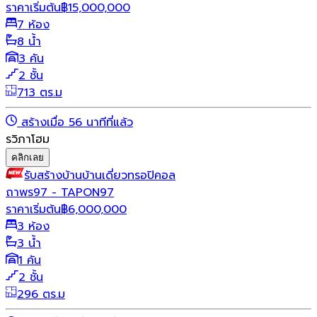
ราคาเริ่มต้น
฿
15,000,000
7 ห้อง
8 น้ำ
3 คัน
2 ชั้น
713 ตร.ม
สร้างเมื่อ 56 นาทีที่แล้ว
รวิภาโฮม
คลิกเลย
รับสร้างบ้าน
บ้านเดี่ยว
ทรอปิคอล
ถาพร97 - TAPON97
ราคาเริ่มต้น
฿
6,000,000
3 ห้อง
3 น้ำ
1 คัน
2 ชั้น
296 ตร.ม