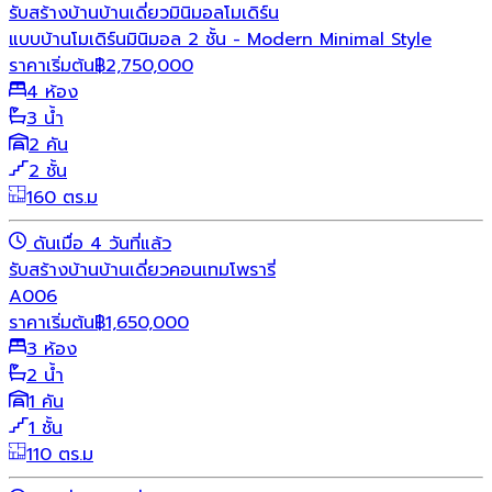
รับสร้างบ้าน
บ้านเดี่ยว
มินิมอล
โมเดิร์น
แบบบ้านโมเดิร์นมินิมอล 2 ชั้น - Modern Minimal Style
ราคาเริ่มต้น
฿
2,750,000
4 ห้อง
3 น้ำ
2 คัน
2 ชั้น
160 ตร.ม
ดันเมื่อ 4 วันที่แล้ว
รับสร้างบ้าน
บ้านเดี่ยว
คอนเทมโพรารี่
A006
ราคาเริ่มต้น
฿
1,650,000
3 ห้อง
2 น้ำ
1 คัน
1 ชั้น
110 ตร.ม