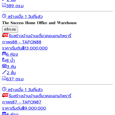
389 ตร.ม
สร้างเมื่อ 1 วันที่แล้ว
𝐓𝐡𝐞 𝐒𝐮𝐜𝐜𝐞𝐬𝐬 𝐇𝐨𝐦𝐞 𝐎𝐟𝐟𝐢𝐜𝐞 𝐚𝐧𝐝 𝐖𝐚𝐫𝐞𝐡𝐨𝐮𝐬𝐞
คลิกเลย
รับสร้างบ้าน
บ้านเดี่ยว
คอนเทมโพรารี่
ถาพร88 - TAPON88
ราคาเริ่มต้น
฿
13,000,000
6 ห้อง
8 น้ำ
3 คัน
2 ชั้น
637 ตร.ม
สร้างเมื่อ 1 วันที่แล้ว
รับสร้างบ้าน
บ้านเดี่ยว
คอนเทมโพรารี่
ถาพร87 - TAPON87
ราคาเริ่มต้น
฿
9,000,000
4 ห้อง