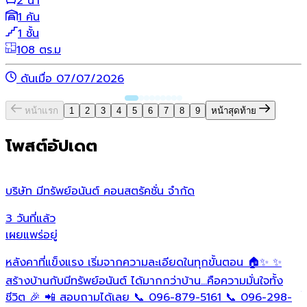
2 น้ำ
1 คัน
1 ชั้น
108 ตร.ม
ดันเมื่อ 07/07/2026
หน้าแรก
1
2
3
4
5
6
7
8
9
หน้าสุดท้าย
โพสต์อัปเดต
บริษัท มีทรัพย์อนันต์ คอนสตรัคชั่น จํากัด
ว
3 วันที่แล้ว
1
เผยแพร่อยู่
เ
หลังคาที่แข็งแรง เริ่มจากความละเอียดในทุกขั้นตอน 🏠✨ ✨
O
ต
สร้างบ้านกับมีทรัพย์อนันต์ ได้มากกว่าบ้าน…คือความมั่นใจทั้ง
ใ
ชีวิต 🎉 📲 สอบถามได้เลย 📞 096-879-5161 📞 096-298-