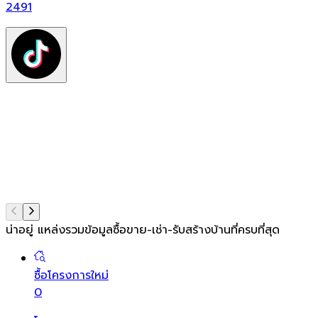
ฟ
2491
ต
ท
แ
น่าอยู่ แหล่งรวมข้อมูล
ซื้อขาย-เช่า-รับสร้างบ้านที่ครบที่สุด
ซื้อโครงการใหม่
0