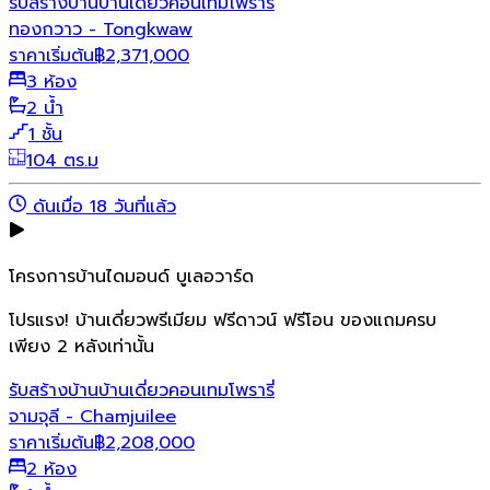
รับสร้างบ้าน
บ้านเดี่ยว
คอนเทมโพรารี่
ทองกวาว - Tongkwaw
ราคาเริ่มต้น
฿
2,371,000
3 ห้อง
2 น้ำ
1 ชั้น
104 ตร.ม
ดันเมื่อ 18 วันที่แล้ว
โครงการบ้านไดมอนด์ บูเลอวาร์ด
โปรแรง! บ้านเดี่ยวพรีเมียม ฟรีดาวน์ ฟรีโอน ของแถมครบ
เพียง 2 หลังเท่านั้น
รับสร้างบ้าน
บ้านเดี่ยว
คอนเทมโพรารี่
จามจุลี - Chamjuilee
ราคาเริ่มต้น
฿
2,208,000
2 ห้อง