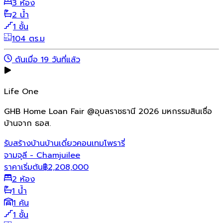
3 ห้อง
2 น้ำ
1 ชั้น
104 ตร.ม
ดันเมื่อ 19 วันที่แล้ว
Life One
GHB Home Loan Fair @อุบลราชธานี 2026 มหกรรมสินเชื่อ
บ้านจาก ธอส.
รับสร้างบ้าน
บ้านเดี่ยว
คอนเทมโพรารี่
จามจุลี - Chamjuilee
ราคาเริ่มต้น
฿
2,208,000
2 ห้อง
1 น้ำ
1 คัน
1 ชั้น