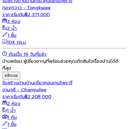
รับสร้างบ้าน
บ้านเดี่ยว
คอนเทมโพรารี่
ทองกวาว - Tongkwaw
ราคาเริ่มต้น
฿
2,371,000
3 ห้อง
2 น้ำ
1 ชั้น
104 ตร.ม
ดันเมื่อ 19 วันที่แล้ว
บ้านพร้อม ผู้เชี่ยวชาญที่พร้อมช่วยคุณตัดสินใจเรื่องบ้านได้ดี
ที่สุด
คลิกเลย
รับสร้างบ้าน
บ้านเดี่ยว
คอนเทมโพรารี่
จามจุลี - Chamjuilee
ราคาเริ่มต้น
฿
2,208,000
2 ห้อง
1 น้ำ
1 คัน
1 ชั้น