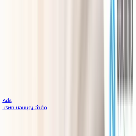
อัปเดต :
22 พฤษภาคม 2026
สาระเรื่องบ้าน
ไลฟ์สไตล์
อัปเดตข่าวสาร
รีวิว
Trend อสังหาฯ
วัสดุ
และนวัตกรรมบ้าน
ไอเดียแบบบ้านและฟังก์ชัน
การมีคอนโดเป็นของตัวเองอาจดูยากสำหรับหลายคน โดยเฉพาะ
ผู้ที่ติดปัญหากู้ธนาคารไม่ผ่าน รายได้ไม่แน่นอน หรือมีภาระ
ทางการเงินที่ทำให้การขอสินเชื่อเป็นเรื่องซับซ้อน แต่ปัจจุบันยังมี
ทางเลือกที่ช่วยให้คุณเป็นเจ้าของคอนโดได้ง่ายขึ้นด้วย “คอนโด
ผ่อนตรงกับโครงการ” ทางออกสำหรับคนอยากมีที่อยู่อาศัยโดย
ไม่ต้องผ่านขั้นตอนอนุมัติที่ยุ่งยากจากธนาคาร ช่วยลดข้อจำกัด
เรื่องเครดิต พร้อมให้คุณผ่อนชำระได้สะดวกมากขึ้น เข้าถึงการมี
คอนโดได้ง่าย และตอบโจทย์คนที่ต้องการเริ่มต้นสร้างทรัพย์สิน
ของตัวเองแบบไม่ซับซ้อน
Ads
บริษัท น้อมบุญ จำกัด
บ
ซื้อคอนโดผ่อนตรงกับโครงการ คืออะไร?