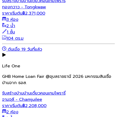
รับสร้างบ้าน
บ้านเดี่ยว
คอนเทมโพรารี่
ทองกวาว - Tongkwaw
ราคาเริ่มต้น
฿
2,371,000
3 ห้อง
2 น้ำ
1 ชั้น
104 ตร.ม
ดันเมื่อ 19 วันที่แล้ว
Life One
GHB Home Loan Fair @อุบลราชธานี 2026 มหกรรมสินเชื่อ
บ้านจาก ธอส.
รับสร้างบ้าน
บ้านเดี่ยว
คอนเทมโพรารี่
จามจุลี - Chamjuilee
ราคาเริ่มต้น
฿
2,208,000
2 ห้อง