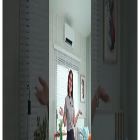
#สารินโนว่าดอนกลาง
- ขามใหญ่ บ้านคุณภาพบนทำเลใจกลาง

เมืองอุบลราชธานี จุดเด่นที่คิดมาให้แล้ว - ทำเลดี ซอยเทคโน
8
อุบลฯ สะดวกสบายทุกการเดินทางเข้าเมือง-ไปต่างจังหวัดช่วย
ร
ประหยัดทั้งเวลาและค่าใช้จ่ายได้ทุกวัน 📍 รพ.ราชเวชอุบล เพียง
ค
5 นาที* 📍 เซ็นทรัลอุบล เพียง 8 นาที* 📍 สนามบินนานาชาติ
อ
อุบลราชธานี เพียง 10 นาที* บ้านเดี่ยวรุ่นใหม่ แบบ NEO ที่ตอบ
เ
โจทย์การใช้ชีวิตของครอบครัวยุคใหม่ได้อย่างลงตัว😊 : ฟังก์ชัน
ท
3 ห้องนอน (1 ห้องนอนล่าง) 3 ห้องน้ำ 2 ที่จอดรถ พท. ใช้สอย
*
145 ตร.ม. ภายในบ้านออกแบบพื้นที่ใช้สอยได้อย่างกว้างขวาง
อ
โปร่งโล่ง และใช้งานได้จริงในทุกมุม 💙 โปรโมชันเดือนนี้ ฟรี!
ร
เฟอร์นิเจอร์บิวท์อิน ฟรี! ผ้าม่านโปร่ง–ทึบ แบบโชว์รางทั้งหลัง
O
ฟรี! แอร์* ฟรี! SMART SECURITY ภายในบ้าน ฟรี! ระบบรองรับ
การติดตั้ง EV Charger สำหรับผู้ใช้งานรถยนต์ไฟฟ้า ฟรี! ค่า
ม
โอนกรรมสิทธิ์ เพราะบ้านที่ "ใช่" ไม่ใช่แค่เลือกบ้านสวย และมี
2
ฟังก์ชันครบ แต่ยังต้องเลือกบ้านบนทำเลที่ "ใช่" เพื่อลดค่าใช้จ่าย
ท
และการใช้ชีวิตได้จริง เริ่ม 3-4 ล้านบาท* "มั่นใจในมาตรฐานการ
ท
ก่อสร้าง ด้วยวัสดุคุณภาพอย่างดี และมีการตรวจสอบคุณภาพ
ทุกขั้นตอน บ้านทุกหลังผ่านการตรวจ QC อย่างมั่นใจ" 🏡🔨
ร