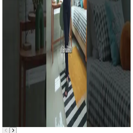
"Sarin Smart Service" ทีมบริการหลังการขาย พร้อมดูแลและ
ให้ความช่วยเหลือคุณเสมอ” 👷
#บ้านอุบล
#บ้านจัดสรรอุบล
#บ้านหรูอุบล
#บ้านสาริน
#บ้านสารินอุบล
#บ้านเดี่ยวอุบล
✍
เลือกบ้านที่ "ใช่" บ้านที่ใช่คือ "ความสุข" 📞 โทรเลย: 08 8595
5488 💬 ทักแชทสอบถาม: https://lin.ee/INt8GHk 🌐 ข้อมูล
โครงการ: https://www.baansarin.com/sarin-nova-don-
klang 🎯 ที่ตั้งโครงการ:
https://maps.app.goo.gl/GSnKSPnXggjewrh96 ติดตาม
เรื่องราวเพื่อชีวิตดี เลือกบ้านที่ "ใช่" บ้านที่ใช่คือ "ความสุข" จาก
บ้านสาริน • Website : https://www.baansarin.com/ •
Youtube : https://www.youtube.com/ • Facebook :
https://www.facebook.com/baansarin.ubon •
Instagram : https://www.instagram.com/baansarin •
TikTok : https://www.tiktok.com/@baansarin •
Threads : https://www.threads.com/@baansarin/