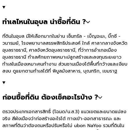
ทำเลไหนในอุบล น่าซื้อที่ดิน ?
ที่ดินในอุบล มีให้เลือกมากในย่าน เซ็นทรัล - เบ็ญจะมะ, บิ๊กซี -
วนารมย์, โรงพยาบาลสรรพสิทธิประสงค์ ใกล้ ศาลากลางจังหวัด
อุบลราชธานี, ศาลจังหวัดอุบลราชธานี, ที่ว่าการอำเภอเมือง
อุบลราชธานี ทำเลศักยภาพเหมาะปลูกสร้างและลงทุนระยะยาว
ทำเลในเมืองเหมาะคนทำงาน ส่วนชานเมืองได้พื้นที่กว้างและเงียบ
สงบ ดูแยกตามทำเลได้ที่ พิบูลมังสาหาร, บุณฑริก, เขมราฐ
ก่อนซื้อที่ดิน ต้องเช็คอะไรบ้าง ?
ตรวจประเภทเอกสารสิทธิ์ (โฉนด/น.ส.3) แนวเขตและขนาดแปลง
จริง สีผังเมืองว่าก่อสร้างอะไรได้ ทางเข้า-ออกสาธารณะ และ
สภาพที่ดินว่าต้องถมหรือปรับหรือไม่ ubon NaYoo รวมที่ดินใน