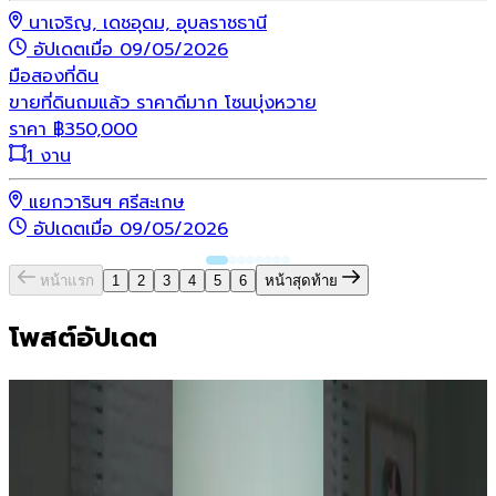
นาเจริญ, เดชอุดม, อุบลราชธานี
อัปเดตเมื่อ 09/05/2026
มือสอง
ที่ดิน
ขายที่ดินถมแล้ว ราคาดีมาก โซนบุ่งหวาย
ราคา
฿
350,000
1 งาน
แยกวารินฯ ศรีสะเกษ
อัปเดตเมื่อ 09/05/2026
หน้าแรก
1
2
3
4
5
6
หน้าสุดท้าย
โพสต์อัปเดต
สาริน โนว่า ดอนกลาง
ส
7 ชั่วโมงที่แล้ว
7
เผยแพร่อยู่
เ