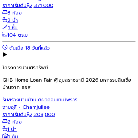
ราคาเริ่มต้น
฿
2,371,000
3 ห้อง
2 น้ำ
1 ชั้น
104 ตร.ม
ดันเมื่อ 18 วันที่แล้ว
โครงการบ้านศิริทรัพย์
GHB Home Loan Fair @อุบลราชธานี 2026 มหกรรมสินเชื่อ
บ้านจาก ธอส.
รับสร้างบ้าน
บ้านเดี่ยว
คอนเทมโพรารี่
จามจุลี - Chamjuilee
ราคาเริ่มต้น
฿
2,208,000
2 ห้อง
1 น้ำ
1 คัน