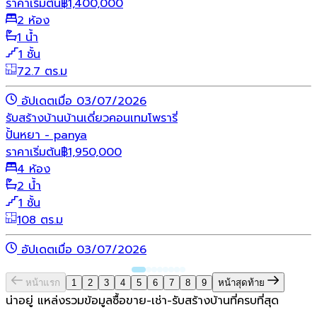
ราคาเริ่มต้น
฿
1,400,000
2 ห้อง
1 น้ำ
1 ชั้น
72.7 ตร.ม
อัปเดตเมื่อ 03/07/2026
รับสร้างบ้าน
บ้านเดี่ยว
คอนเทมโพรารี่
ปั้นหยา - panya
ราคาเริ่มต้น
฿
1,950,000
4 ห้อง
2 น้ำ
1 ชั้น
108 ตร.ม
อัปเดตเมื่อ 03/07/2026
หน้าแรก
1
2
3
4
5
6
7
8
9
หน้าสุดท้าย
น่าอยู่ แหล่งรวมข้อมูล
ซื้อขาย-เช่า-รับสร้างบ้านที่ครบที่สุด