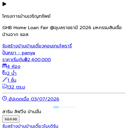
โครงการบ้านเจริญทรัพย์
GHB Home Loan Fair @อุบลราชธานี 2026 มหกรรมสินเชื่อ
บ้านจาก ธอส.
รับสร้างบ้าน
บ้านเดี่ยว
คอนเทมโพรารี่
ปั้นหยา - panya
ราคาเริ่มต้น
฿
2,400,000
4 ห้อง
2 น้ำ
1 ชั้น
132 ตร.ม
อัปเดตเมื่อ 03/07/2026
สาริน ลิฟวิ่ง บ้านจั่น
จองเลย
รับสร้างบ้าน
บ้านเดี่ยว
โมเดิร์น