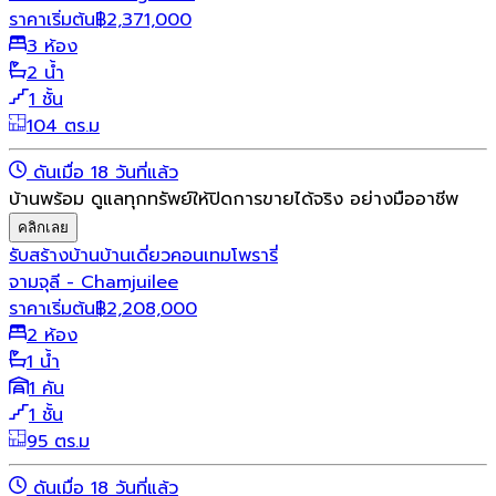
ราคาเริ่มต้น
฿
2,371,000
3 ห้อง
2 น้ำ
1 ชั้น
104 ตร.ม
ดันเมื่อ 18 วันที่แล้ว
บ้านพร้อม ดูแลทุกทรัพย์ให้ปิดการขายได้จริง อย่างมืออาชีพ
คลิกเลย
รับสร้างบ้าน
บ้านเดี่ยว
คอนเทมโพรารี่
จามจุลี - Chamjuilee
ราคาเริ่มต้น
฿
2,208,000
2 ห้อง
1 น้ำ
1 คัน
1 ชั้น
95 ตร.ม
ดันเมื่อ 18 วันที่แล้ว