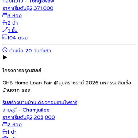
ทองกวาว - Tongkwaw
ราคาเริ่มต้น
฿
2,371,000
3 ห้อง
2 น้ำ
1 ชั้น
104 ตร.ม
ดันเมื่อ 20 วันที่แล้ว
โครงการอรุณฮิลส์
GHB Home Loan Fair @อุบลราชธานี 2026 มหกรรมสินเชื่อ
บ้านจาก ธอส.
รับสร้างบ้าน
บ้านเดี่ยว
คอนเทมโพรารี่
จามจุลี - Chamjuilee
ราคาเริ่มต้น
฿
2,208,000
2 ห้อง
1 น้ำ