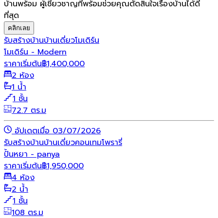
บ้านพร้อม ผู้เชี่ยวชาญที่พร้อมช่วยคุณตัดสินใจเรื่องบ้านได้ดี
ที่สุด
คลิกเลย
รับสร้างบ้าน
บ้านเดี่ยว
โมเดิร์น
โมเดิร์น - Modern
ราคาเริ่มต้น
฿
1,400,000
2 ห้อง
1 น้ำ
1 ชั้น
72.7 ตร.ม
อัปเดตเมื่อ 03/07/2026
รับสร้างบ้าน
บ้านเดี่ยว
คอนเทมโพรารี่
ปั้นหยา - panya
ราคาเริ่มต้น
฿
1,950,000
4 ห้อง
2 น้ำ
1 ชั้น
108 ตร.ม