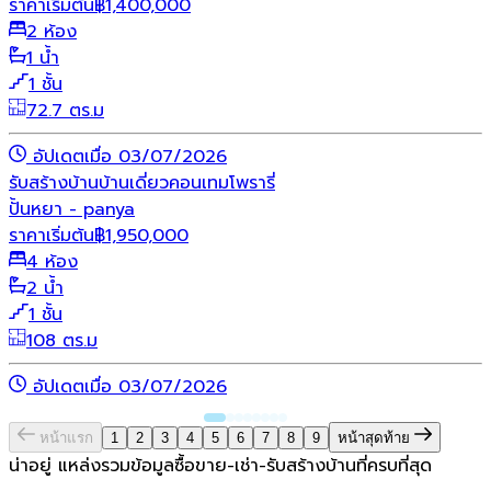
ราคาเริ่มต้น
฿
1,400,000
2 ห้อง
1 น้ำ
1 ชั้น
72.7 ตร.ม
อัปเดตเมื่อ 03/07/2026
รับสร้างบ้าน
บ้านเดี่ยว
คอนเทมโพรารี่
ปั้นหยา - panya
ราคาเริ่มต้น
฿
1,950,000
4 ห้อง
2 น้ำ
1 ชั้น
108 ตร.ม
อัปเดตเมื่อ 03/07/2026
หน้าแรก
1
2
3
4
5
6
7
8
9
หน้าสุดท้าย
น่าอยู่ แหล่งรวมข้อมูล
ซื้อขาย-เช่า-รับสร้างบ้านที่ครบที่สุด