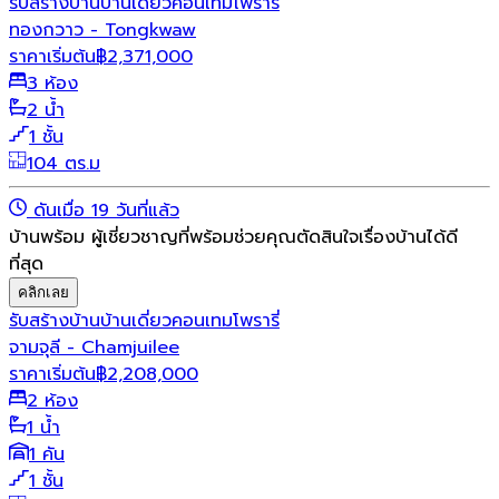
รับสร้างบ้าน
บ้านเดี่ยว
คอนเทมโพรารี่
ทองกวาว - Tongkwaw
ราคาเริ่มต้น
฿
2,371,000
3 ห้อง
2 น้ำ
1 ชั้น
104 ตร.ม
ดันเมื่อ 19 วันที่แล้ว
บ้านพร้อม ผู้เชี่ยวชาญที่พร้อมช่วยคุณตัดสินใจเรื่องบ้านได้ดี
ที่สุด
คลิกเลย
รับสร้างบ้าน
บ้านเดี่ยว
คอนเทมโพรารี่
จามจุลี - Chamjuilee
ราคาเริ่มต้น
฿
2,208,000
2 ห้อง
1 น้ำ
1 คัน
1 ชั้น