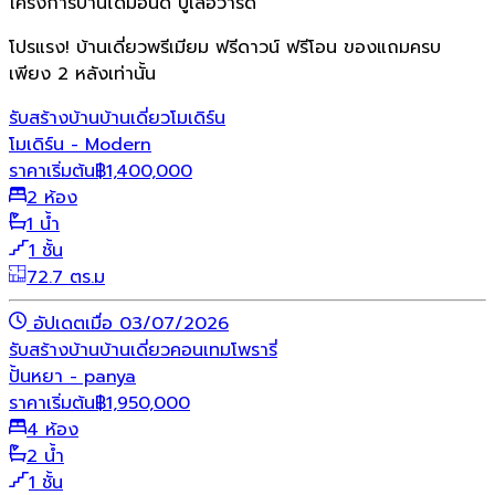
โครงการบ้านไดมอนด์ บูเลอวาร์ด
โปรแรง! บ้านเดี่ยวพรีเมียม ฟรีดาวน์ ฟรีโอน ของแถมครบ
เพียง 2 หลังเท่านั้น
รับสร้างบ้าน
บ้านเดี่ยว
โมเดิร์น
โมเดิร์น - Modern
ราคาเริ่มต้น
฿
1,400,000
2 ห้อง
1 น้ำ
1 ชั้น
72.7 ตร.ม
อัปเดตเมื่อ 03/07/2026
รับสร้างบ้าน
บ้านเดี่ยว
คอนเทมโพรารี่
ปั้นหยา - panya
ราคาเริ่มต้น
฿
1,950,000
4 ห้อง
2 น้ำ
1 ชั้น