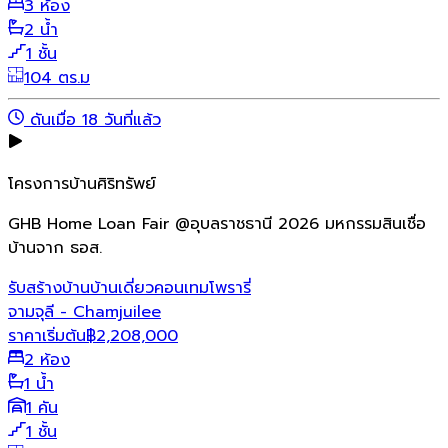
3 ห้อง
2 น้ำ
1 ชั้น
104 ตร.ม
ดันเมื่อ 18 วันที่แล้ว
โครงการบ้านศิริทรัพย์
GHB Home Loan Fair @อุบลราชธานี 2026 มหกรรมสินเชื่อ
บ้านจาก ธอส.
รับสร้างบ้าน
บ้านเดี่ยว
คอนเทมโพรารี่
จามจุลี - Chamjuilee
ราคาเริ่มต้น
฿
2,208,000
2 ห้อง
1 น้ำ
1 คัน
1 ชั้น