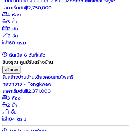
แบบบ้านโมเดิร์นมินิมอล 2 ชั้น - Modern Minimal Style
ราคาเริ่มต้น
฿
2,750,000
4 ห้อง
3 น้ำ
2 คัน
2 ชั้น
160 ตร.ม
ดันเมื่อ 6 วันที่แล้ว
สินจรูญ ศูนย์รับสร้างบ้าน
คลิกเลย
รับสร้างบ้าน
บ้านเดี่ยว
คอนเทมโพรารี่
ทองกวาว - Tongkwaw
ราคาเริ่มต้น
฿
2,371,000
3 ห้อง
2 น้ำ
1 ชั้น
104 ตร.ม