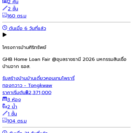
2 คัน
2 ชั้น
160 ตร.ม
ดันเมื่อ 6 วันที่แล้ว
โครงการบ้านศิริทรัพย์
GHB Home Loan Fair @อุบลราชธานี 2026 มหกรรมสินเชื่อ
บ้านจาก ธอส.
รับสร้างบ้าน
บ้านเดี่ยว
คอนเทมโพรารี่
ทองกวาว - Tongkwaw
ราคาเริ่มต้น
฿
2,371,000
3 ห้อง
2 น้ำ
1 ชั้น
104 ตร.ม