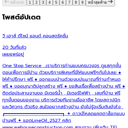
หน้าแรก
1
2
3
4
5
6
7
8
9
หน้าสุดท้าย
โพสต์อัปเดต
วี เฮาส์ ดีไซน์ แอนด์ คอนสตรัคชั่น
บ
20 วันที่แล้ว
4
เผยแพร่อยู่
เ
One Stop Service ...เราบริการท่านแบบครบวงจร ดูแลทุกขั้น
ส
ตอนเพื่อการมีบ้าน ด้วยบริการพิเศษที่มีให้แบบฟรีๆกันไปเลย ●
✨
ให้คำปรึกษา ฟรี ● ออกแบบบ้านด้วยงบประมาณที่ท่านกำหนด
2
ฟรี ● ขออนุญาติปลูกสร้าง ฟรี ● ขอสินเชื่อเพื่อสร้างบ้าน ฟรี ●
ก
ติดต่อประสานงานขอ มิเตอร์น้ำ , มิเตอร์ไฟฟ้า , เลขที่บ้าน ฟรี
ค
ทุกขั้นตอนของงาน บริการด้วยทีมงานมืออาชีพ โดยสถาปนิก
ร
และวิศวกร ตัวจริง สนใจอยากสร้างบ้าน ยังไม่รู้จะเริ่มต้นยังไง .
ร
┏━━━━━━━━━━━━━━━━━━━━┓ ✦ ดาวน์โหลดแคตตาล็อกแบบ
บ้านฟรี ✦ แอดLineOil_2527 คลิก
www.wehouseconstruction.com สอบถาม เพิ่มเติม TEL