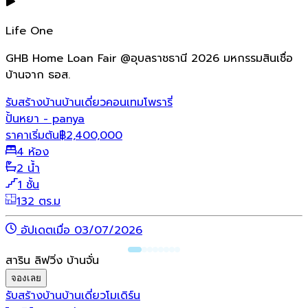
Life One
GHB Home Loan Fair @อุบลราชธานี 2026 มหกรรมสินเชื่อ
บ้านจาก ธอส.
รับสร้างบ้าน
บ้านเดี่ยว
คอนเทมโพรารี่
ปั้นหยา - panya
ราคาเริ่มต้น
฿
2,400,000
4 ห้อง
2 น้ำ
1 ชั้น
132 ตร.ม
อัปเดตเมื่อ 03/07/2026
สาริน ลิฟวิ่ง บ้านจั่น
จองเลย
รับสร้างบ้าน
บ้านเดี่ยว
โมเดิร์น