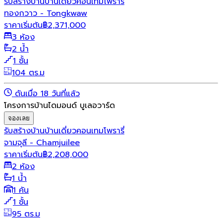
รับสร้างบ้าน
บ้านเดี่ยว
คอนเทมโพรารี่
ทองกวาว - Tongkwaw
ราคาเริ่มต้น
฿
2,371,000
3 ห้อง
2 น้ำ
1 ชั้น
104 ตร.ม
ดันเมื่อ 18 วันที่แล้ว
โครงการบ้านไดมอนด์ บูเลอวาร์ด
จองเลย
รับสร้างบ้าน
บ้านเดี่ยว
คอนเทมโพรารี่
จามจุลี - Chamjuilee
ราคาเริ่มต้น
฿
2,208,000
2 ห้อง
1 น้ำ
1 คัน
1 ชั้น
95 ตร.ม