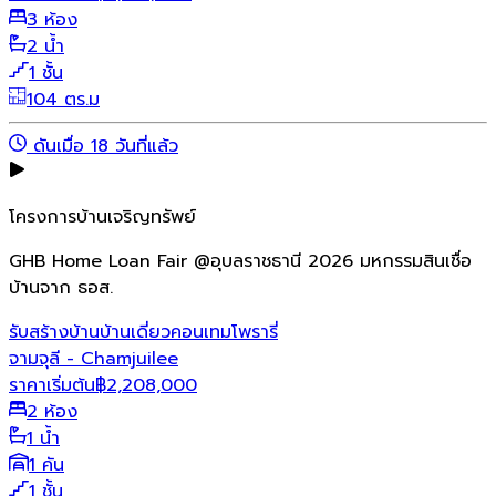
3 ห้อง
2 น้ำ
1 ชั้น
104 ตร.ม
ดันเมื่อ 18 วันที่แล้ว
โครงการบ้านเจริญทรัพย์
GHB Home Loan Fair @อุบลราชธานี 2026 มหกรรมสินเชื่อ
บ้านจาก ธอส.
รับสร้างบ้าน
บ้านเดี่ยว
คอนเทมโพรารี่
จามจุลี - Chamjuilee
ราคาเริ่มต้น
฿
2,208,000
2 ห้อง
1 น้ำ
1 คัน
1 ชั้น