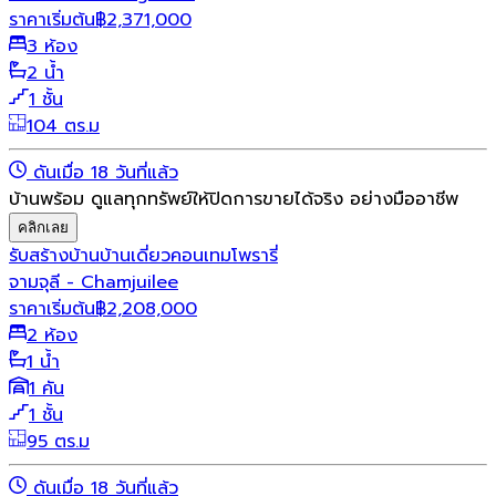
ราคาเริ่มต้น
฿
2,371,000
3 ห้อง
2 น้ำ
1 ชั้น
104 ตร.ม
ดันเมื่อ 18 วันที่แล้ว
บ้านพร้อม ดูแลทุกทรัพย์ให้ปิดการขายได้จริง อย่างมืออาชีพ
คลิกเลย
รับสร้างบ้าน
บ้านเดี่ยว
คอนเทมโพรารี่
จามจุลี - Chamjuilee
ราคาเริ่มต้น
฿
2,208,000
2 ห้อง
1 น้ำ
1 คัน
1 ชั้น
95 ตร.ม
ดันเมื่อ 18 วันที่แล้ว