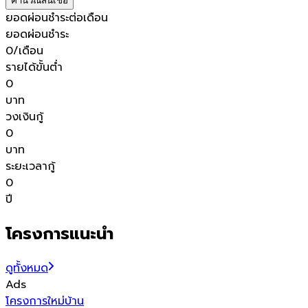
คำนวณสินเชื่อ
ยอดผ่อนชำระต่อเดือน
ยอดผ่อนชำระ
0
/เดือน
รายได้ขั้นต่ำ
0
บาท
วงเงินกู้
0
บาท
ระยะเวลากู้
0
ปี
โครงการแนะนำ
ดูทั้งหมด
Ads
โครงการใหม่
บ้าน
โ