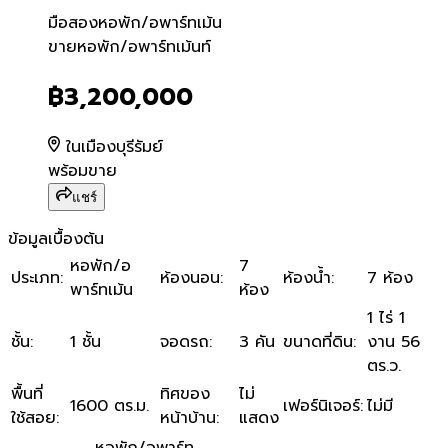
มือสอง
หอพัก/อพาร์ทเม้น
ขายหอพัก/อพาร์ทเม้นท์
ขายหอพัก/อพาร์ทเม้นท์
฿3,200,000
ในเมืองบุรีรัมย์
พร้อมขาย
แชร์
ข้อมูลเบื้องต้น
หอพัก/อ
7
ประเภท
:
ห้องนอน
:
ห้องน้ำ
:
7 ห้อง
พาร์ทเม้น
ห้อง
1 ไร่ 1
ชั้น
:
1 ชั้น
จอดรถ
:
3 คัน
ขนาดที่ดิน
:
งาน 56
ตร.ว.
พื้นที่
ทิศของ
ไม่
1600 ตร.ม.
เฟอร์นิเจอร์
:
ไม่มี
ใช้สอย
:
หน้าบ้าน
:
แสดง
หอพัก/อพาร์ท