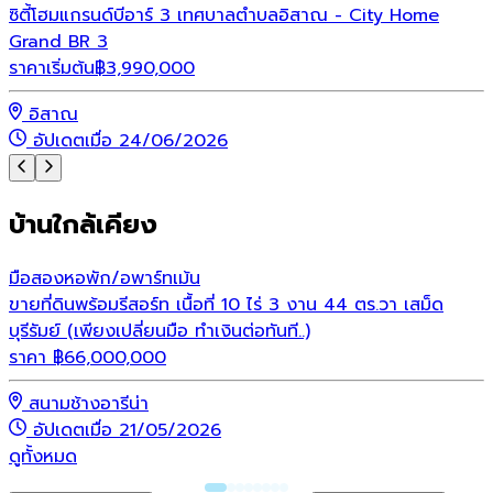
ซิตี้โฮมแกรนด์บีอาร์ 3 เทศบาลตำบลอิสาณ - City Home
โ
Grand BR 3
ร
ราคาเริ่มต้น
฿
3,990,000
อิสาณ
อัปเดตเมื่อ 24/06/2026
บ้านใกล้เคียง
มือสอง
หอพัก/อพาร์ทเม้น
ขายที่ดินพร้อมรีสอร์ท เนื้อที่ 10 ไร่ 3 งาน 44 ตร.วา เสม็ด
บุรีรัมย์ (เพียงเปลี่ยนมือ ทำเงินต่อทันที..)
ราคา
฿
66,000,000
สนามช้างอารีน่า
อัปเดตเมื่อ 21/05/2026
ดูทั้งหมด