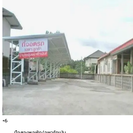
+
6
มือสอง
หอพัก/อพาร์ทเม้น