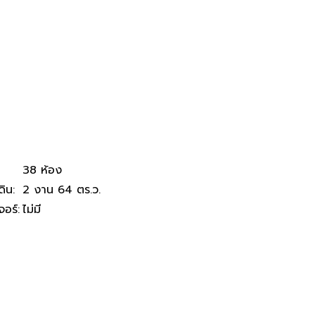
ม.ราชภัฏอุบลฯ
38 ห้อง
ดิน
:
2 งาน 64 ตร.ว.
จอร์
:
ไม่มี