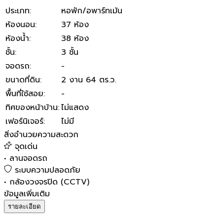
ประเภท
:
หอพัก/อพาร์ทเม้น
ห้องนอน
:
37 ห้อง
ห้องน้ำ
:
38 ห้อง
ชั้น
:
3 ชั้น
จอดรถ
:
-
ขนาดที่ดิน
:
2 งาน 64 ตร.ว.
พื้นที่ใช้สอย
:
-
ทิศของหน้าบ้าน
:
ไม่แสดง
เฟอร์นิเจอร์
:
ไม่มี
สิ่งอำนวยความสะดวก
จุดเด่น
•
ลานจอดรถ
ระบบความปลอดภัย
•
กล้องวงจรปิด (CCTV)
ข้อมูลเพิ่มเติม
รายละเอียด