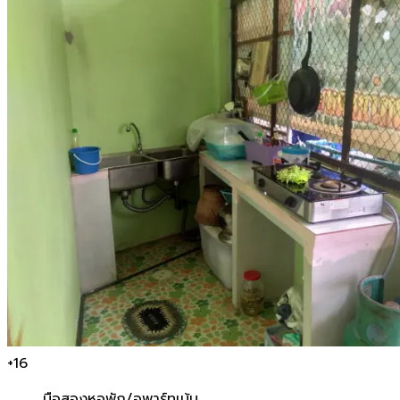
+
16
มือสอง
หอพัก/อพาร์ทเม้น