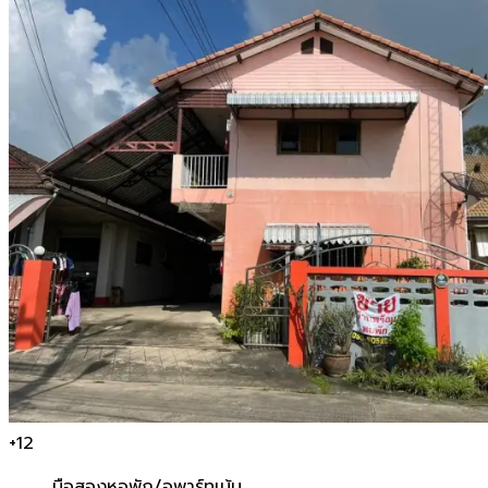
+
12
มือสอง
หอพัก/อพาร์ทเม้น