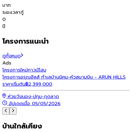
บาท
ระยะเวลากู้
0
ปี
โครงการแนะนำ
ดูทั้งหมด
Ads
โครงการใหม่
ทาวน์โฮม
โ
โครงการอรุณฮิลส์ ทำเลบ้านนิคม-หัวสนามบิน - ARUN HILLS
ราคาเริ่มต้น
฿
2,399,000
ร
ห้วยวังนอง-ปทุม-กุดลาด
อัปเดตเมื่อ 05/05/2026
บ้านใกล้เคียง