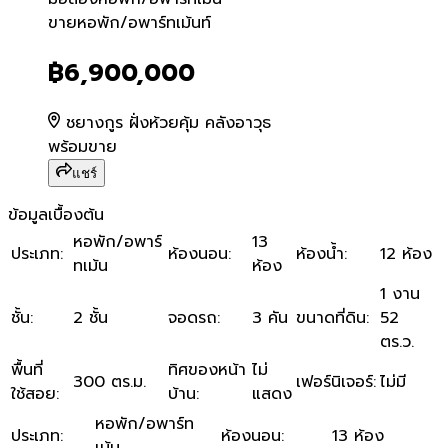
ขายหอพัก/อพาร์ทเม้นท์
ขายหอพัก/อพาร์ทเม้นท์
฿6,900,000
ชยางกูร ฝั่งห้วยคุ้ม คลังอาวุธ
พร้อมขาย
แชร์
ข้อมูลเบื้องต้น
หอพัก/อพาร์
13
ประเภท
:
ห้องนอน
:
ห้องน้ำ
:
12 ห้อง
ทเม้น
ห้อง
1 งาน
ชั้น
:
2 ชั้น
จอดรถ
:
3 คัน
ขนาดที่ดิน
:
52
ตร.ว.
พื้นที่
ทิศของหน้า
ไม่
300 ตร.ม.
เฟอร์นิเจอร์
:
ไม่มี
ใช้สอย
:
บ้าน
:
แสดง
หอพัก/อพาร์ท
ประเภท
:
ห้องนอน
:
13 ห้อง
เม้น